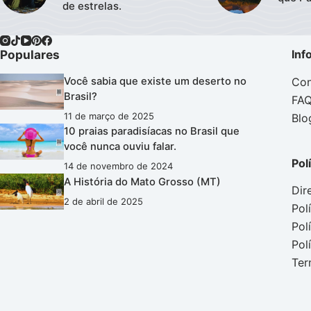
de estrelas.
Populares
Inf
Con
Você sabia que existe um deserto no
Brasil?
FA
11 de março de 2025
Blo
10 praias paradisíacas no Brasil que
você nunca ouviu falar.
Pol
14 de novembro de 2024
A História do Mato Grosso (MT)
Dir
2 de abril de 2025
Pol
Pol
Pol
Ter