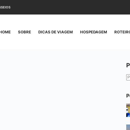
SSEIOS
HOME
SOBRE
DICAS DE VIAGEM
HOSPEDAGEM
ROTEIR
P
S
r
P