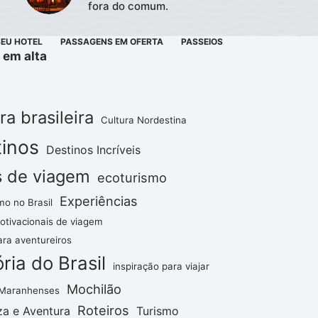
fora do comum.
SEU HOTEL
PASSAGENS EM OFERTA
PASSEIOS
 em alta
ra brasileira
Cultura Nordestina
inos
Destinos Incríveis
s de viagem
ecoturismo
Experiências
mo no Brasil
otivacionais de viagem
ara aventureiros
ória do Brasil
inspiração para viajar
Mochilão
 Maranhenses
Roteiros
za e Aventura
Turismo