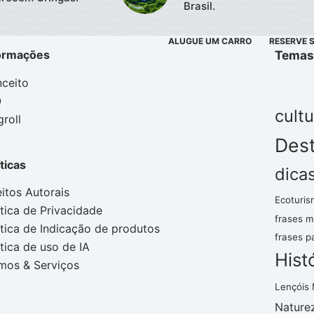
Brasil.
ALUGUE UM CARRO
RESERVE 
ormações
Temas
ceito
Q
cultu
groll
Dest
íticas
dica
eitos Autorais
Ecoturis
ítica de Privacidade
frases m
ítica de Indicação de produtos
frases p
ítica de uso de IA
Hist
mos & Serviços
Lençóis
Nature