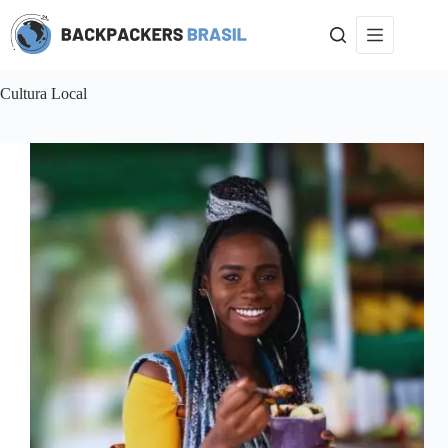
Pular
para
o
conteúdo
Cultura Local