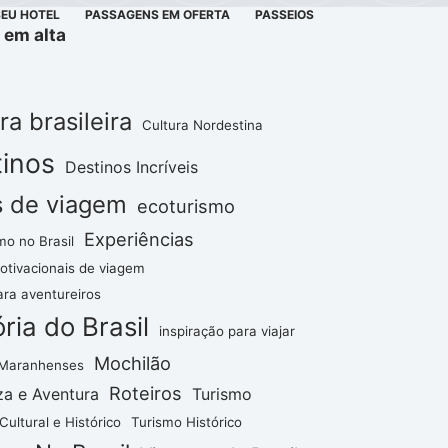
SEU HOTEL
PASSAGENS EM OFERTA
PASSEIOS
 em alta
ra brasileira
Cultura Nordestina
inos
Destinos Incríveis
s de viagem
ecoturismo
Experiências
mo no Brasil
otivacionais de viagem
ara aventureiros
ória do Brasil
inspiração para viajar
Mochilão
 Maranhenses
Roteiros
za e Aventura
Turismo
Cultural e Histórico
Turismo Histórico