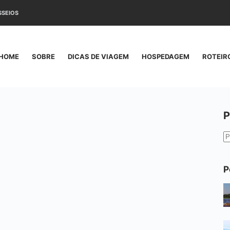
SSEIOS
HOME
SOBRE
DICAS DE VIAGEM
HOSPEDAGEM
ROTEIR
P
S
r
P