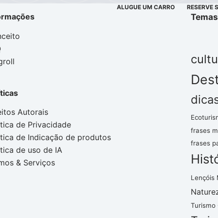
ALUGUE UM CARRO
RESERVE 
ormações
Temas
ceito
Q
cultu
groll
Dest
íticas
dica
eitos Autorais
Ecoturis
ítica de Privacidade
frases m
ítica de Indicação de produtos
frases p
ítica de uso de IA
Hist
mos & Serviços
Lençóis
Nature
Turismo 