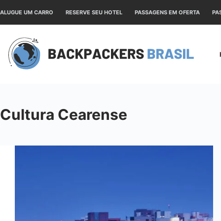
Pular
ALUGUE UM CARRO
RESERVE SEU HOTEL
PASSAGENS EM OFERTA
PA
para
o
conteúdo
Cultura Cearense