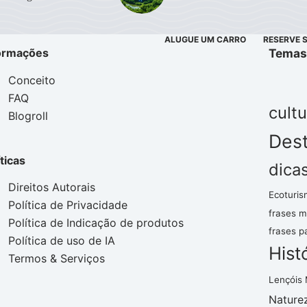
ALUGUE UM CARRO
RESERVE 
ormações
Temas
Conceito
FAQ
cultu
Blogroll
Dest
íticas
dica
Direitos Autorais
Ecoturis
Política de Privacidade
frases m
Política de Indicação de produtos
frases p
Política de uso de IA
Hist
Termos & Serviços
Lençóis
Nature