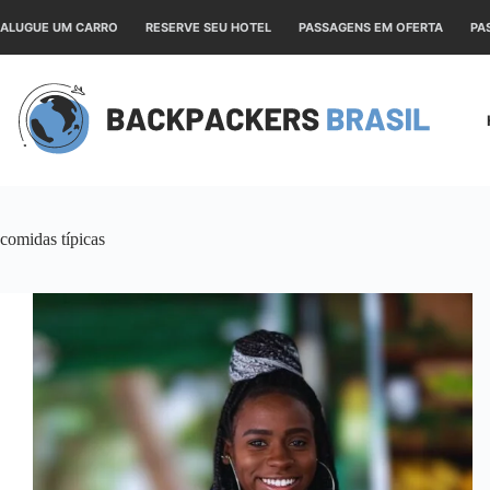
Pular
para
ALUGUE UM CARRO
RESERVE SEU HOTEL
PASSAGENS EM OFERTA
PA
o
conteúdo
comidas típicas