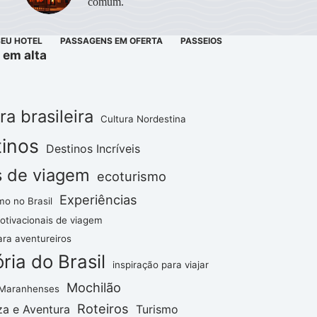
comum.
SEU HOTEL
PASSAGENS EM OFERTA
PASSEIOS
 em alta
ra brasileira
Cultura Nordestina
inos
Destinos Incríveis
s de viagem
ecoturismo
Experiências
mo no Brasil
otivacionais de viagem
ara aventureiros
ória do Brasil
inspiração para viajar
Mochilão
 Maranhenses
Roteiros
za e Aventura
Turismo