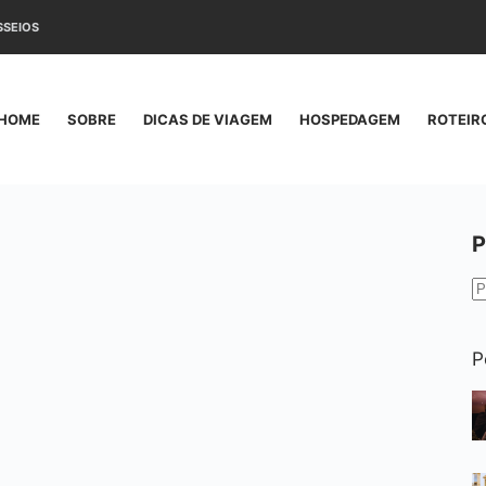
SSEIOS
HOME
SOBRE
DICAS DE VIAGEM
HOSPEDAGEM
ROTEIR
P
S
r
P