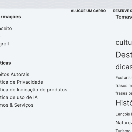
ALUGUE UM CARRO
RESERVE 
ormações
Temas
ceito
Q
cultu
groll
Dest
íticas
dica
eitos Autorais
Ecoturis
ítica de Privacidade
frases m
ítica de Indicação de produtos
frases p
ítica de uso de IA
Hist
mos & Serviços
Lençóis
Nature
Turismo 