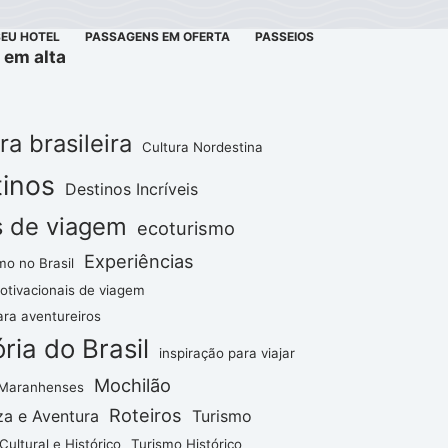
SEU HOTEL
PASSAGENS EM OFERTA
PASSEIOS
 em alta
ra brasileira
Cultura Nordestina
inos
Destinos Incríveis
s de viagem
ecoturismo
Experiências
mo no Brasil
otivacionais de viagem
ara aventureiros
ória do Brasil
inspiração para viajar
Mochilão
 Maranhenses
Roteiros
za e Aventura
Turismo
Cultural e Histórico
Turismo Histórico