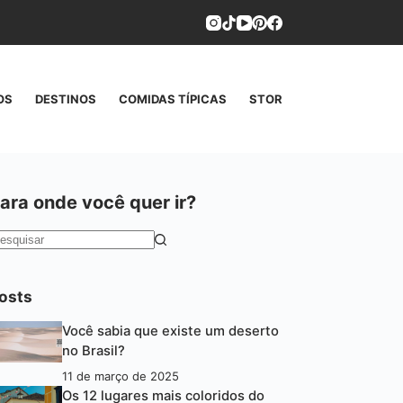
OS
DESTINOS
COMIDAS TÍPICAS
STORIES
CONTATO
ara onde você quer ir?
em
esultados
osts
Você sabia que existe um deserto
no Brasil?
11 de março de 2025
Os 12 lugares mais coloridos do