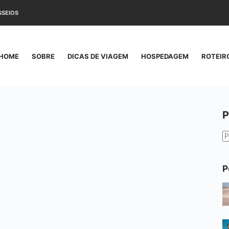
SSEIOS
HOME
SOBRE
DICAS DE VIAGEM
HOSPEDAGEM
ROTEIR
P
S
r
P